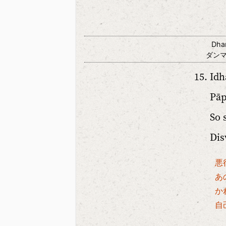
Dha
ダン
Idh
Pāp
So 
Dis
悪
あ
か
自