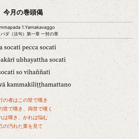
今月の巻頭偈
mmapada 1.Yamakavaggo
マパダ（法句）第一章 一対の章
a socati pecca socati
akārī ubhayattha socati
socati so vihaññati
vā kammakiliṭṭhamattano
行の者はこの世で嘆き
の世で嘆き、両世で嘆く
れは嘆き、かれは悩む
己の汚れた業を見て