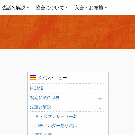
法話と解説
協会について
入会・お布施
メインメニュー
HOME
初期仏教の世界
Toggle menu
法話と解説
Toggle menu
Ａ・スマナサーラ長老
パティパダー巻頭法話
智慧の扉