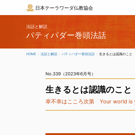
日本テーラワーダ仏教協会
法話と解説
パティパダー巻頭法話
HOME
法話と解説
パティパダー巻頭法話
CURRENT:
生きるとは認識のこと
No.339（2023年6月号）
生きるとは認識のこと
幸不幸はこころ次第 Your world is you