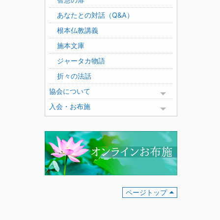
あなたとの対話（Q&A）
根本仏教講義
施本文庫
ジャータカ物語
折々の法話
協会について
Toggle menu
入会・お布施
Toggle menu
ページトップ