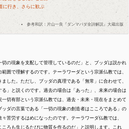
道に行き、さらに歓ぶ
参考和訳：片山一良『ダンマパダ全詩解説』大蔵出版
一切の現象を支配して管理しているのだ」と、ブッダは説かれ
力範囲で理解するのです。テーラワーダという宗派仏教では、
きました。ただし、ブッダの真理である「無常」に合わせて、
する」と説くのです。過去の場合は「あった」、未来の場合は
説一切有部という宗派仏教では、過去・未来・現在をまとめて
ブッダの言葉である「一切の現象の創造者はこころである」の
散々苦労するはめになったのです。テーラワーダ仏教では、
こころも生じるたびに物質を作るのだ」と説明します。これ