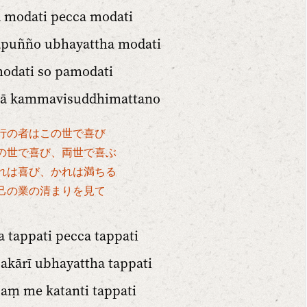
 modati pecca modati
apuñño ubhayattha modati
odati so pamodati
vā kammavisuddhimattano
行の者はこの世で喜び
の世で喜び、両世で喜ぶ
れは喜び、かれは満ちる
己の業の清まりを見て
a tappati pecca tappati
akārī ubhayattha tappati
aṃ me katanti tappati