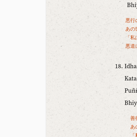
Bhi
悪行
あの
「私
悪道
Idha
Kata
Puññ
Bhiy
善
あ
「