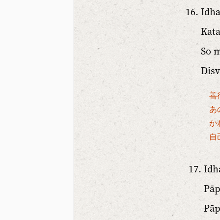
Idha
Kat
So m
Dis
善
あ
か
自
Idh
Pāp
Pāp