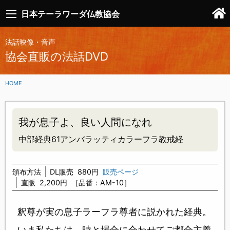
日本テーラワーダ仏教協会
法話映像・音声
協会直販の法話DVD
HOME
我が息子よ、良い人間になれ
中部経典61アンバラッティカラーフラ教戒経
頒布方法
DL販売
880円
販売ページ
直販
2,200円
［品番：AM-10］
釈尊が実の息子ラーフラ尊者に説かれた経典。
いま私たちは、時と場合に合わせてご都合主義