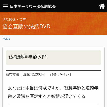
日本テーラワーダ仏教協会
法話映像・音声
協会直販の法話DVD
HOME
仏教精神年齢入門
頒布方法
直販
2,200円
［品番：V-137］
あなたは本当は何歳ですか。智慧年齢と道徳年
齢／常識を否定すると智慧が湧いてくる