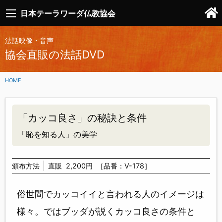
日本テーラワーダ仏教協会
法話映像・音声
協会直販の法話DVD
HOME
「カッコ良さ」の秘訣と条件
「恥を知る人」の美学
頒布方法
直販
2,200円
［品番：V-178］
俗世間でカッコイイと言われる人のイメージは
様々。ではブッダが説くカッコ良さの条件と