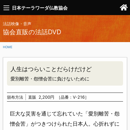
日本テーラワーダ仏教協会
法話映像・音声
協会直販の法話DVD
HOME
人生はつらいことだらけだけど
愛別離苦・怨憎会苦に負けないために
頒布方法
直販
2,200円
［品番：V-216］
巨大な災害を通じて忘れていた「愛別離苦・怨
憎会苦」がつきつけられた日本人。心折れずに