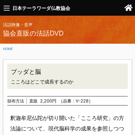
日本テーラワーダ仏教協会
法話映像・音声
協会直販の法話DVD
HOME
ブッダと脳
こころはどこで成長するのか
頒布方法
直販
2,200円
［品番：V-228］
釈迦牟尼仏陀が切り開いた「こころ研究」の方
法論について、現代脳科学の成果を参照しつつ