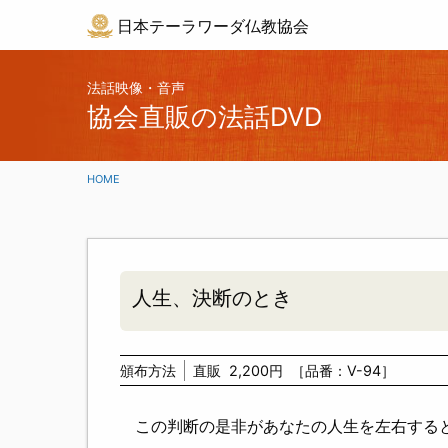
日本テーラワーダ仏教協会
法話映像・音声
協会直販の法話DVD
HOME
人生、決断のとき
頒布方法
直販
2,200円
［品番：V-94］
この判断の是非があなたの人生を左右する