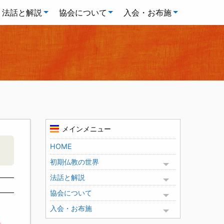
法話と解説
協会について
入会・お布施
メインメニュー
HOME
初期仏教の世界
Toggle menu
法話と解説
Toggle menu
協会について
Toggle menu
入会・お布施
Toggle menu