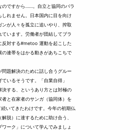
なのですから……。自立と協同のバラ
もしれません。日本国内に目を向け
ガンが人々を孤立に追いやり、搾取
れています。労働者が団結してブラ
対する#metoo 運動を起こした
横の連帯をはかる動きがあちこちで
が問題解決のために話し合うグルー
げているそうです。「自業自得」
解決する、というあり方とは対極の
家者と在家者のサンガ（協同体）を
って続いてきたわけです。今年の初期仏
（解脱）に達するために助け合う、
プワーク」について学んでみましょ