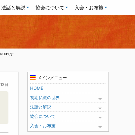
法話と解説
協会について
入会・お布施
:00です
メインメニュー
月12日
HOME
初期仏教の世界
Toggle menu
法話と解説
Toggle menu
協会について
Toggle menu
入会・お布施
Toggle menu