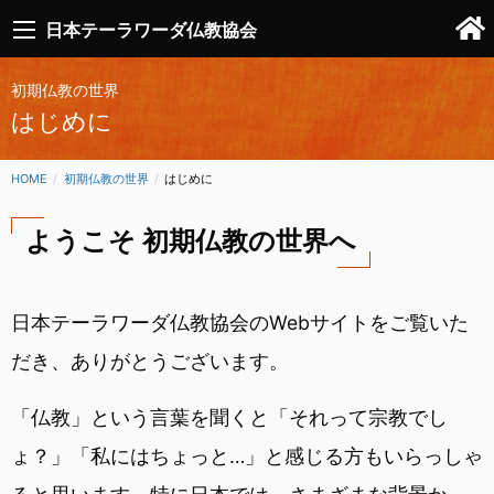
日本テーラワーダ仏教協会
初期仏教の世界
はじめに
HOME
初期仏教の世界
CURRENT:
はじめに
ようこそ 初期仏教の世界へ
日本テーラワーダ仏教協会のWebサイトをご覧いた
だき、ありがとうございます。
「仏教」という言葉を聞くと「それって宗教でし
ょ？」「私にはちょっと…」と感じる方もいらっしゃ