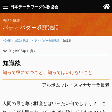
日本テーラワーダ仏教協会
法話と解説
パティパダー巻頭法話
HOME
法話と解説
パティパダー巻頭法話
CURRENT:
知識欲
No.9（1995年11月）
知識欲
知って役に立つこと、知ってはいけないこと
アルボムッレ・スマナサーラ長老
人間の最も尊ぶ財産とはいったい何でしょう？ こ