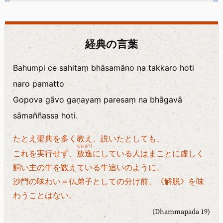
経典の言葉
Bahumpi ce sahitaṃ bhāsamāno na takkaro hoti
naro pamatto
Gopova gāvo gaṇayaṃ paresaṃ na bhāgavā
sāmaññassa hoti.
たとえ聖典を多く教え、説いたとしても、
なおざり
これを実行せず、
放逸
にしている人はまことに虚しく
飼い主の牛を数えている牛追いのように、
沙門の味わい＝仏弟子としての分け前、《解脱》を味
わうことはない。
(Dhammapada 19)