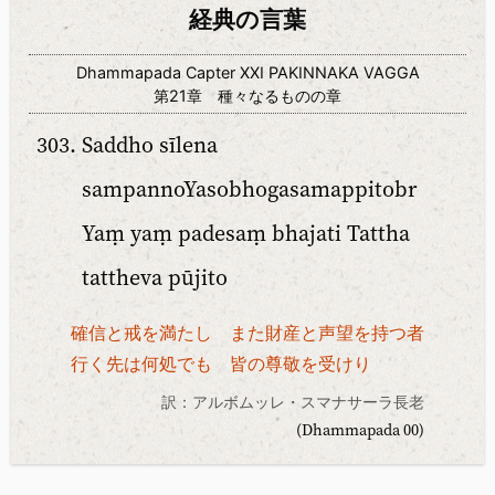
経典の言葉
Dhammapada Capter XXI PAKINNAKA VAGGA
第21章 種々なるものの章
Saddho sīlena
sampannoYasobhogasamappitobr
Yaṃ yaṃ padesaṃ bhajati Tattha
tattheva pūjito
確信と戒を満たし また財産と声望を持つ者
行く先は何処でも 皆の尊敬を受けり
訳：アルボムッレ・スマナサーラ長老
(Dhammapada 00)