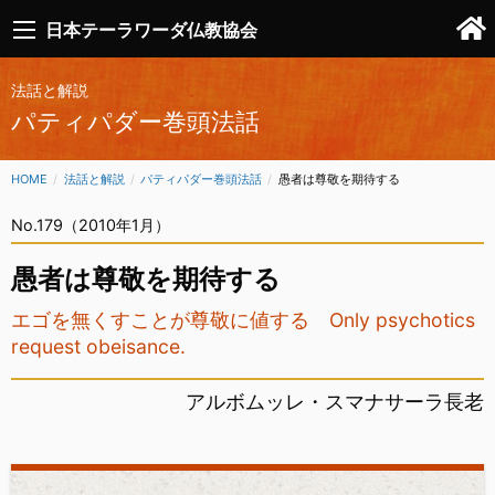
日本テーラワーダ仏教協会
法話と解説
パティパダー巻頭法話
HOME
法話と解説
パティパダー巻頭法話
CURRENT:
愚者は尊敬を期待する
No.179（2010年1月）
愚者は尊敬を期待する
エゴを無くすことが尊敬に値する Only psychotics
request obeisance.
アルボムッレ・スマナサーラ長老