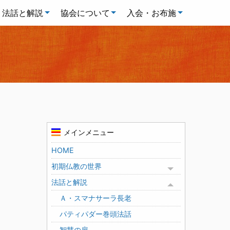
法話と解説
協会について
入会・お布施
メインメニュー
HOME
初期仏教の世界
Toggle menu
法話と解説
Toggle menu
Ａ・スマナサーラ長老
パティパダー巻頭法話
智慧の扉