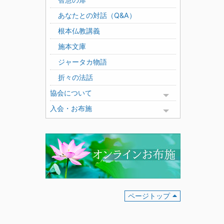
あなたとの対話（Q&A）
根本仏教講義
施本文庫
ジャータカ物語
折々の法話
協会について
Toggle menu
入会・お布施
Toggle menu
ページトップ