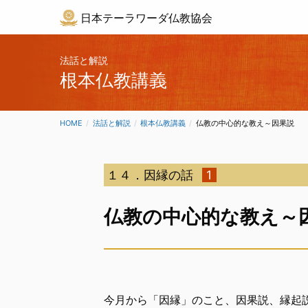
日本テーラワーダ仏教協会
法話と解説
根本仏教講義
HOME
法話と解説
根本仏教講義
CURRENT:
仏教の中心的な教え～因果説
１４．因縁の話
1
仏教の中心的な教え～
今月から「因縁」のこと、因果説、縁起