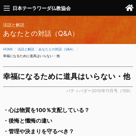
日本テーラワーダ仏教協会
法話と解説
あなたとの対話（Q&A）
HOME
法話と解説
あなたとの対話（Q&A）
CURRENT:
幸福になるために道具はいらない・他
幸福になるために道具はいらない・他
パティパダー2010年11月号（159）
・心は物質を100％支配している？
・後悔と懺悔の違い
・管理や決まりを守るべき？