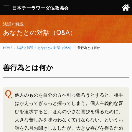
日本テーラワーダ仏教協会
法話と解説
あなたとの対話（Q&A）
HOME
法話と解説
あなたとの対話（Q&A）
CURRENT:
善行為とは何か
善行為とは何か
他人のものを自分の方へ引っ張ろうとすると、相手
はかえってぎゅっと握ってしまう。個人主義的な喜
びを追求すると、ほんの小さな喜びを得るために、
大きな苦しみを味わわなくてはならない、というお
話を先月お聞きしましたが、大きな喜びを得るため