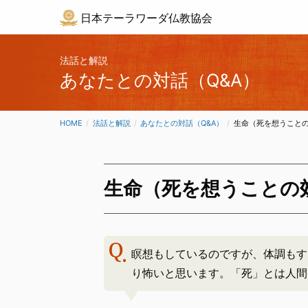
日本テーラワーダ仏教協会
法話と解説
あなたとの対話（Q&A）
HOME
法話と解説
あなたとの対話（Q&A）
CURRENT:
生命（死を想うこと
生命（死を想うことの
瞑想もしているのですが、体調もす
り怖いと思います。「死」とは人間