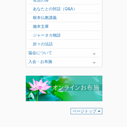
あなたとの対話（Q&A）
根本仏教講義
施本文庫
ジャータカ物語
折々の法話
協会について
Toggle menu
入会・お布施
Toggle menu
ページトップ