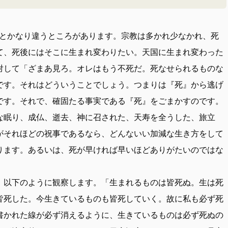
とかなり違うところがあります。宗教は多かれ少なかれ、死
て、死後にはそこに生まれ変わりたい。天国に生まれ変わった
対して「ざまあ見ろ。オレはもう不死だ。死なせられるものな
です。それはどういうことでしょう。つまりは『死』から逃げ
です。それで、確固たる事実である『死』をごまかすのです。
な眠り、成仏、逝去、神に召された、天寿を全うした、旅立
がそれほどの祝事であるなら、どんないい加減な生き方をして
ります。あるいは、死が早ければ早いほどありがたいのではな
、以下のように観察します。「生まれるものは皆死ぬ。生は死
皆死した。今生きているものも皆死していく。故に私も必ず死
書かれた線が必ず消えるように、生きているものは必ず死ぬの