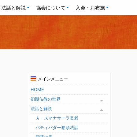
法話と解説
協会について
入会・お布施
メインメニュー
HOME
初期仏教の世界
Toggle menu
法話と解説
Toggle menu
Ａ・スマナサーラ長老
パティパダー巻頭法話
智慧の扉