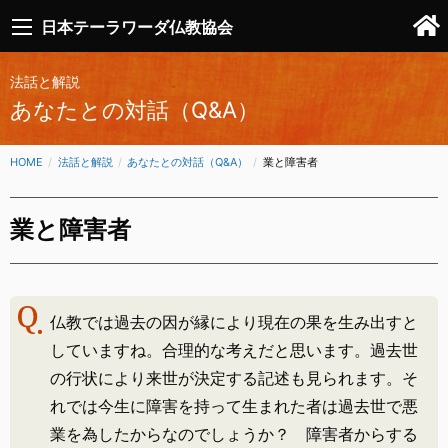
日本テーラワーダ仏教協会
法話と解説
あなたとの対話（Q&A）
HOME
法話と解説
あなたとの対話（Q&A）
CURRENT:
業と障害者
業と障害者
仏教では過去の因が縁により現在の果を生み出すと
していますね。合理的な考えだと思います。過去世
の行状により来世が決定する記述も見られます。そ
れでは今生に障害を持って生まれた者は過去世で悪
業を為したからなのでしょうか？ 障害者からする