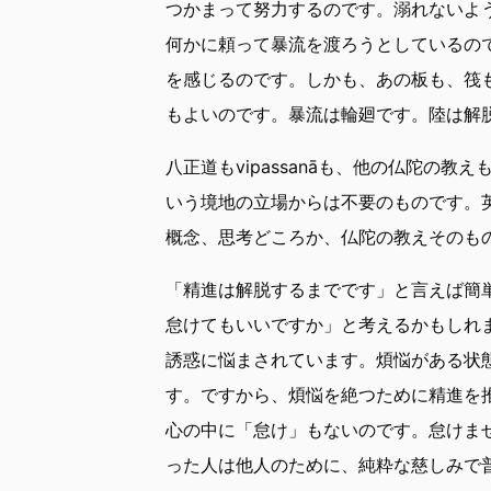
つかまって努力するのです。溺れないよ
何かに頼って暴流を渡ろうとしているの
を感じるのです。しかも、あの板も、筏
もよいのです。暴流は輪廻です。陸は解
八正道もvipassanāも、他の仏陀の
いう境地の立場からは不要のものです。英語で
概念、思考どころか、仏陀の教えそのものもno
「精進は解脱するまでです」と言えば簡
怠けてもいいですか」と考えるかもしれ
誘惑に悩まされています。煩悩がある状
す。ですから、煩悩を絶つために精進を
心の中に「怠け」もないのです。怠けま
った人は他人のために、純粋な慈しみで