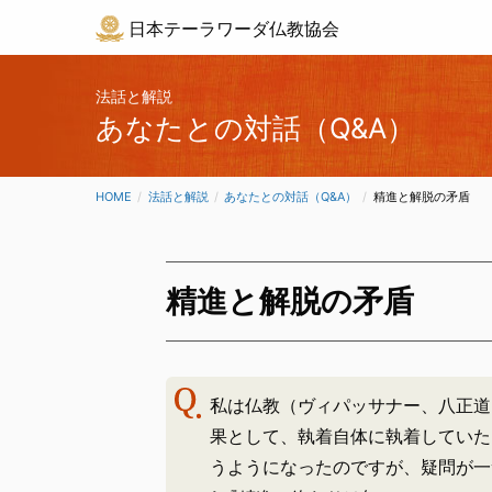
日本テーラワーダ仏教協会
法話と解説
あなたとの対話（Q&A）
HOME
法話と解説
あなたとの対話（Q&A）
CURRENT:
精進と解脱の矛盾
精進と解脱の矛盾
私は仏教（ヴィパッサナー、八正道
果として、執着自体に執着していた
うようになったのですが、疑問が一