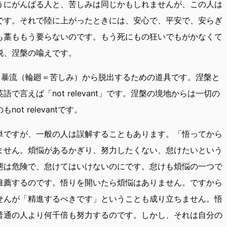
うにがんばる人と、苦しみは同じかもしれませんが、この人は
です。それで陸に上がったときには、安心で、平安で、安らぎ
も藁ももう要らないのです。もう死にもの狂いでもがかなくて
脱、涅槃の喩えです。
教えも暴流（輪廻＝苦しみ）から脱出するための道具です。涅槃と
言えば「not relevant」です。涅槃の境地からは一切の
t relevantです。
単ですが、一般の人は誤解することもあります。「悟ってから
ません。煩悩があるかぎり、努力したくない、怠けたいという
態は危険で、怠けてはいけないのにです。怠けも煩悩の一つで
推薦するのです。悟りを開いたら煩悩はありません。ですから
せんが「精進するべきです」ということも成り立ちません。悟
普通の人より何千倍も努力するのです。しかし、それは自分の