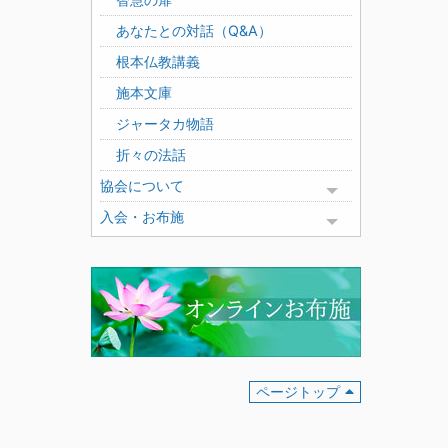
あなたとの対話（Q&A）
根本仏教講義
施本文庫
ジャータカ物語
折々の法話
協会について
Toggle menu
入会・お布施
Toggle menu
ページトップ