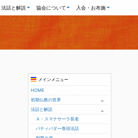
法話と解説
協会について
入会・お布施
メインメニュー
HOME
初期仏教の世界
Toggle menu
法話と解説
Toggle menu
Ａ・スマナサーラ長老
パティパダー巻頭法話
智慧の扉