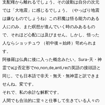
支配権から離れるでしょう。その波動は自分の次元
では「大地震」に感じるでしょう。（やっぱり地震
は嫌なものでしょうね）この邪魔は悟る能力のある
人にのみ、また瞑想が進んでいく時のみあるもの
で、それほど心配には及びません。しかし、悟った
人ならショッチュウ （初中後＝始終）苛められま
す。
阿修羅は仏典に後に入った概念みたい。Sura-天・神
霊でaは否定形でno,non,de,anti,reの英語の接頭語と
同じ。でも日本語で非天・無天・無神霊と訳できま
せんね。変です。
それで、私の余計な解釈です。
人間でも合法的に堂々と仕事して生きている人々の