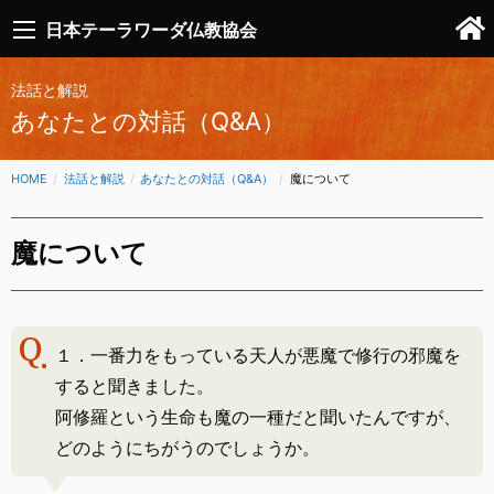
日本テーラワーダ仏教協会
法話と解説
あなたとの対話（Q&A）
HOME
法話と解説
あなたとの対話（Q&A）
CURRENT:
魔について
魔について
１．一番力をもっている天人が悪魔で修行の邪魔を
すると聞きました。
阿修羅という生命も魔の一種だと聞いたんですが、
どのようにちがうのでしょうか。