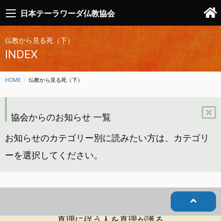
日本テーラワーダ仏教協会
仏教から見る死（下）
INDEX
HOME
CURRENT:
仏教から見る死（下）
協会からのお知らせ 一覧
お知らせのカテゴリー別に読みたい方は、カテゴリ
ーを選択してください。
真理に従う人を真理が護る