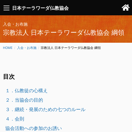
日本テーラワーダ仏教協会
入会・お布施
宗教法人 日本テーラワーダ仏教協会 綱領
HOME
入会・お布施
CURRENT:
宗教法人 日本テーラワーダ仏教協会 綱領
目次
１．仏教徒の心構え
２．当協会の目的
３．継続・発展のための七つのルール
４．会則
協会活動への参加のお誘い