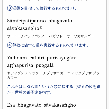
③涅槃を目指して修行するものであり、
Sāmīcipaṭipanno bhagavato
sāvakasaṅgho
④
サーミーチパティパンノー バガワトー サーワカサンゴー
④尊敬に値する道を実践するものであります。
Yadidaṃ cattāri purisayugāni
aṭṭhapurisa puggalā
ヤディダン チャッターリ プリサユガーニ アッタプリサ プッ
ガラー
これらは四双八輩という八類に属する（聖者の位を得
た）世尊の弟子達を指す。
Esa bhagavato sāvakasaṅgho