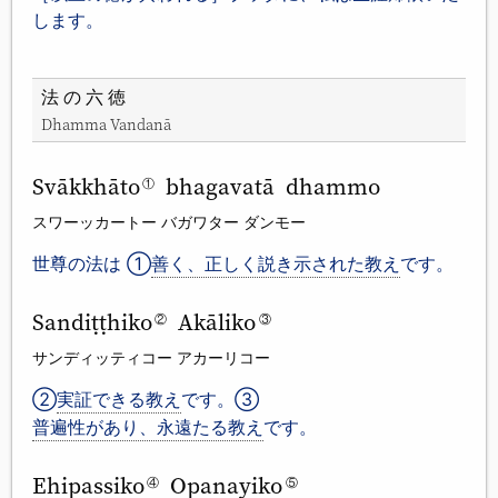
します。
法の六徳
Dhamma Vandanā
Svākkhāto
bhagavatā dhammo
①
スワーッカートー バガワター ダンモー
世尊の法は ①
善く、正しく説き示された教え
です。
Sandiṭṭhiko
Akāliko
②
③
サンディッティコー アカーリコー
②
実証できる教え
です。③
普遍性があり、永遠たる教え
です。
Ehipassiko
Opanayiko
④
⑤