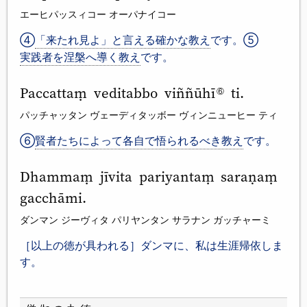
エーヒパッスィコー オーパナイコー
④
「来たれ見よ」と言える確かな教え
です。⑤
実践者を涅槃へ導く教え
です。
Paccattaṃ veditabbo viññūhī
ti.
⑥
パッチャッタン ヴェーディタッボー ヴィンニューヒー ティ
⑥
賢者たちによって各自で悟られるべき教え
です。
Dhammaṃ jīvita pariyantaṃ saraṇaṃ
gacchāmi.
ダンマン ジーヴィタ パリヤンタン サラナン ガッチャーミ
［以上の徳が具われる］ダンマに、私は生涯帰依しま
す。