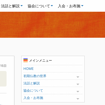
法話と解説
協会について
入会・お布施
メインメニュー
月15日
HOME
初期仏教の世界
Toggle menu
法話と解説
Toggle menu
協会について
Toggle menu
入会・お布施
Toggle menu