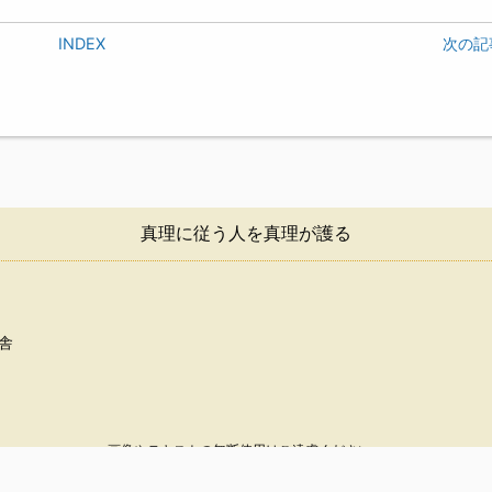
INDEX
次の記
真理に従う人を真理が護る
舎
画像やテキストの無断使用はご遠慮ください。
© 2000-2026 Japan Theravada Buddhist Association.