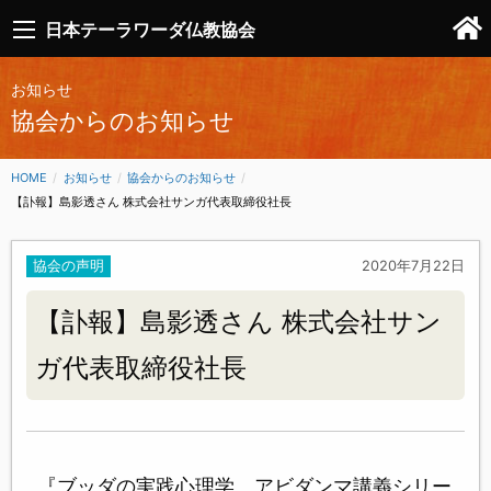
日本テーラワーダ仏教協会
お知らせ
協会からのお知らせ
HOME
お知らせ
協会からのお知らせ
CURRENT:
【訃報】島影透さん 株式会社サンガ代表取締役社長
協会の声明
2020年7月22日
【訃報】島影透さん 株式会社サン
ガ代表取締役社長
『ブッダの実践心理学 アビダンマ講義シリー