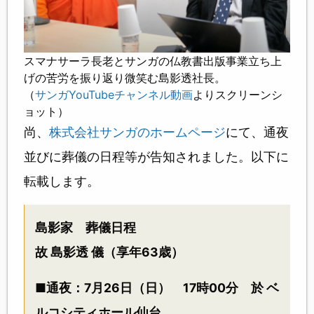
スマナサーラ長老とサンガの仏教書出版事業立ち上
げの苦労を振り返り微笑む島影透社長。
（
サンガYouTubeチャンネル動画
よりスクリーンシ
ョット）
尚、
株式会社サンガのホームページ
にて、通夜
並びに葬儀の日程等が告知されました。以下に
転載します。
島影家 葬儀日程
故 島影透 儀（享年63歳）
■通夜：7月26日（日） 17時00分 於 ベ
ルコシティホール仙台