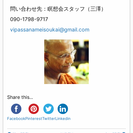
問い合わせ先：瞑想会スタッフ（三澤）
090-1798-9717
vipassanameisoukai@gmail.com
Share this...
Facebook
Pinterest
Twitter
Linkedin