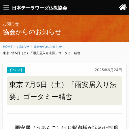
日本テーラワーダ仏教協会
お知らせ
協会からのお知らせ
HOME
お知らせ
協会からのお知らせ
CURRENT:
東京 7月5日（土）「雨安居入り法要」ゴータミー精舎
イベント
2025年6月24日
東京 7月5日（土）「雨安居入り法
要」ゴータミー精舎
雨安居（うあんご）はお釈迦様が定めた制度