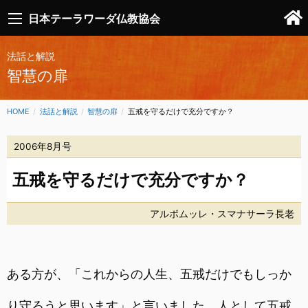
日本テーラワーダ仏教協会
法話と解説
智慧の扉
HOME
法話と解説
智慧の扉
CURRENT:
五戒を守るだけで充分ですか？
2006年8月号
五戒を守るだけで充分ですか？
アルボムッレ・スマナサーラ長老
ある方が、「これからの人生、五戒だけでもしっか
り守ろうと思います」と言いました。人として五戒