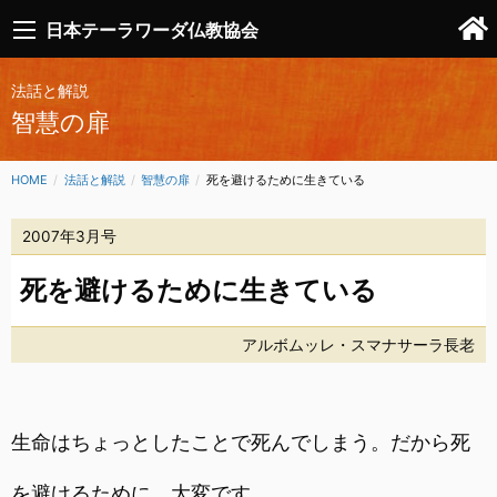
日本テーラワーダ仏教協会
法話と解説
智慧の扉
HOME
法話と解説
智慧の扉
CURRENT:
死を避けるために生きている
2007年3月号
死を避けるために生きている
アルボムッレ・スマナサーラ長老
生命はちょっとしたことで死んでしまう。だから死
を避けるために、大変です。