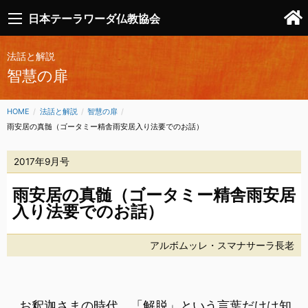
日本テーラワーダ仏教協会
法話と解説
智慧の扉
HOME
法話と解説
智慧の扉
CURRENT:
雨安居の真髄（ゴータミー精舎雨安居入り法要でのお話）
2017年9月号
雨安居の真髄（ゴータミー精舎雨安居
入り法要でのお話）
アルボムッレ・スマナサーラ長老
お釈迦さまの時代、「解脱」という言葉だけは知