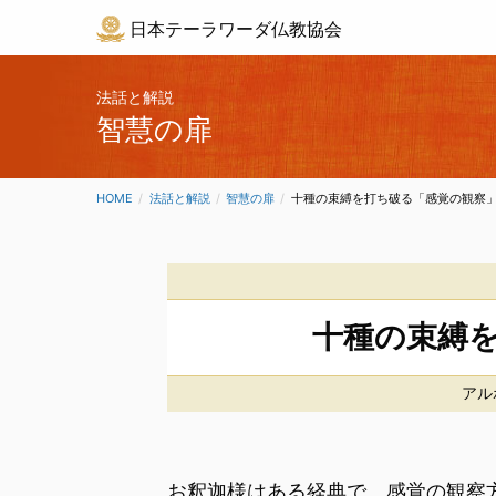
日本テーラワーダ仏教協会
法話と解説
智慧の扉
HOME
法話と解説
智慧の扉
CURRENT:
十種の束縛を打ち破る「感覚の観察
十種の束縛
アル
お釈迦様はある経典で、感覚の観察