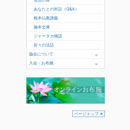
あなたとの対話（Q&A）
根本仏教講義
施本文庫
ジャータカ物語
折々の法話
協会について
Toggle menu
入会・お布施
Toggle menu
ページトップ