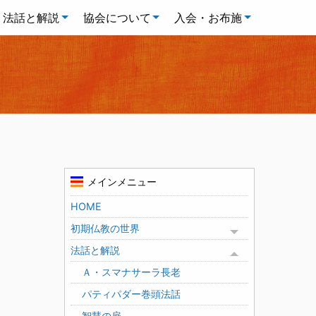
法話と解説
協会について
入会・お布施
メインメニュー
HOME
初期仏教の世界
Toggle menu
法話と解説
Toggle menu
Ａ・スマナサーラ長老
パティパダー巻頭法話
智慧の扉