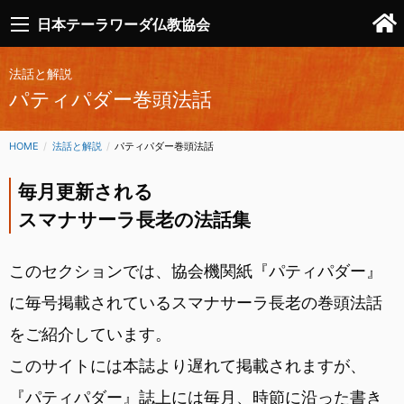
日本テーラワーダ仏教協会
法話と解説
パティパダー巻頭法話
HOME
法話と解説
CURRENT:
パティパダー巻頭法話
毎月更新される
スマナサーラ長老の法話集
このセクションでは、協会機関紙『パティパダー』
に毎号掲載されているスマナサーラ長老の巻頭法話
をご紹介しています。
このサイトには本誌より遅れて掲載されますが、
『パティパダー』誌上には毎月、時節に沿った書き