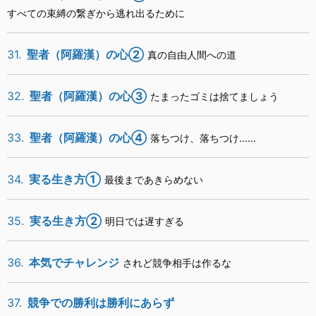
すべての束縛の繋ぎから逃れ出るために
31.
聖者（阿羅漢）の心②
真の自由人間への道
32.
聖者（阿羅漢）の心③
たまったゴミは捨てましょう
33.
聖者（阿羅漢）の心④
落ちつけ、落ちつけ……
34.
実る生き方①
最後まであきらめない
35.
実る生き方②
明日では遅すぎる
36.
本気でチャレンジ
されど競争相手は作るな
37.
競争での勝利は勝利にあらず