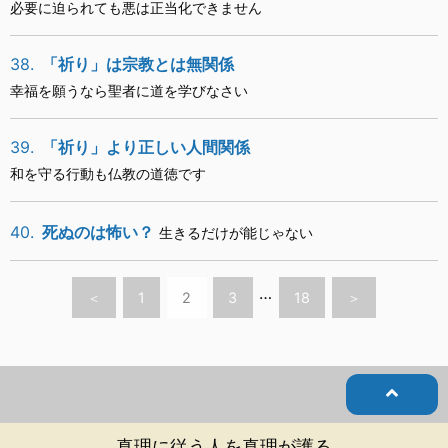
必要に迫られても悪は正当化できません
38.
「祈り」は宗教とは無関係
幸福を願うなら聖者に道を学びなさい
39.
「祈り」より正しい人間関係
和を守る行動も仏教の道徳です
40.
死ぬのは怖い？
生きるだけが能じゃない
…
＜
1
2
3
18
＞
真理に従う人を真理が護る