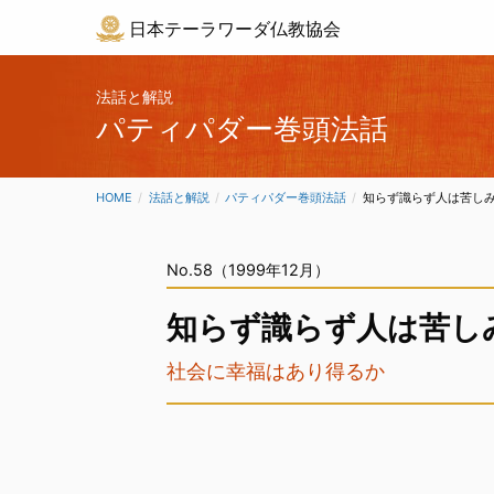
日本テーラワーダ仏教協会
法話と解説
パティパダー巻頭法話
HOME
法話と解説
パティパダー巻頭法話
CURRENT:
知らず識らず人は苦し
No.58（1999年12月）
知らず識らず人は苦し
社会に幸福はあり得るか