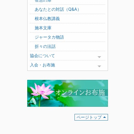
あなたとの対話（Q&A）
根本仏教講義
施本文庫
ジャータカ物語
折々の法話
協会について
Toggle menu
入会・お布施
Toggle menu
ページトップ