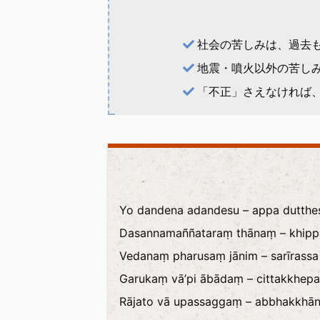
社会の苦しみは、過去
地震・噴火以外の苦し
「不正」さえなければ
Yo dandena adandesu – appa dutthes
Dasannamaññataraṃ thānaṃ – khippa
Vedanaṃ pharusaṃ jānim – sarīrass
Garukaṃ vā’pi ābādaṃ – cittakkhepa
Rājato vā upassaggaṃ – abbhakkhā