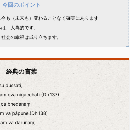
今回のポイント
も今も（未来も）変わることなく確実にあります
みは、人為的です。
、社会の幸福は成り立ちます。
経典の言葉
u dussati,
ṃ eva nigacchati (Dh.137)
a ca bhedanaṃ,
ṃ va pāpune.(Dh.138)
naṃ va dārunaṃ,