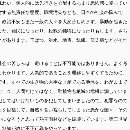
味わい、個人的には先行きを心配するあまり恐怖感に陥ってい
対する無責任な態度、環境汚染なども、日本の社会の悩みで
、政治不安もまた一般の人々を大変苦しめます。暴動が起きた
また、難民になったり、殺戮の犠牲になったりもします。さら
とがあります。干ばつ、洪水、地震、飢餓、伝染病などがそれ
社会の苦しみは、避けることは不可能ではありません。よく考
とわかります。人為的であることを理解しやすくするために、
です。すべての生き物の大事な財産である地球を、わがままで
で、今、人間だけではなく、動植物も絶滅の危機に瀕していま
犯してはいけないものを犯してしまいましたので、犯罪なので
とを目指して、自然を食い荒らしてしまった愚かな国々。その
かになろうと思って熱帯雨林などを破壊しています。第三世界
、無知が故に不正行為をやっています。