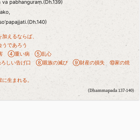
 va pabhanguraṃ.(Dh.139)
vako,
’papajjati.(Dh.140)
を加えるならば、
会うであろう
障害 ④重い病 ⑤乱心
恐ろしい告げ口 ⑧親族の滅び ⑨財産の損失 ⑩家の焼
獄に生まれる。
(Dhammapada 137-140)