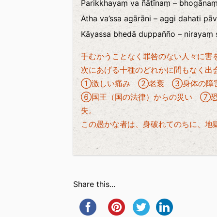
Parikkhayaṃ va ñātīnaṃ – bhogānaṃ
Atha va’ssa agārāni – aggi dahati pā
Kāyassa bhedā duppañño – nirayaṃ so
手むかうことなく罪咎のない人々に害
次にあげる十種のどれかに間もなく出
①激しい痛み ②老衰 ③身体の
⑥国王（国の法律）からの災い ⑦
失。
この愚かな者は、身破れてのちに、地
Share this...