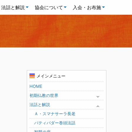
法話と解説
協会について
入会・お布施
メインメニュー
HOME
初期仏教の世界
Toggle menu
法話と解説
Toggle menu
Ａ・スマナサーラ長老
パティパダー巻頭法話
智慧の扉