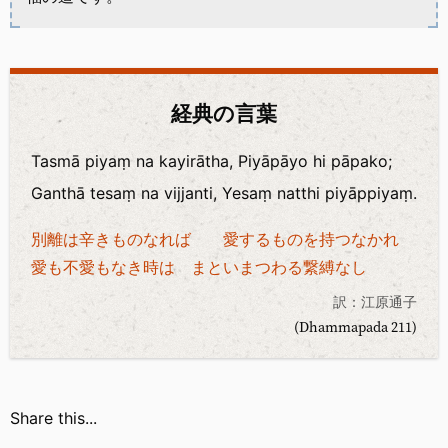
経典の言葉
Tasmā piyaṃ na kayirātha, Piyāpāyo hi pāpako;
Ganthā tesaṃ na vijjanti, Yesaṃ natthi piyāppiyaṃ.
別離は辛きものなれば 愛するものを持つなかれ
愛も不愛もなき時は まといまつわる繋縛なし
訳：江原通子
(Dhammapada 211)
Share this...