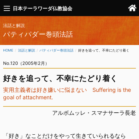
日本テーラワーダ仏教協会
法話と解説
パティパダー巻頭法話
HOME
法話と解説
パティパダー巻頭法話
CURRENT:
好きを追って、不幸にたどり着く
No.120（2005年2月）
好きを追って、不幸にたどり着く
実用主義者は好き嫌いに悩まない Suffering is the
goal of attachment.
アルボムッレ・スマナサーラ長老
「好き」なことだけをやって生きていられるなら