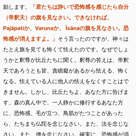
励します。
「君たちは諍いで恐怖感を感じたら自分
（帝釈天）の旗を見なさい。できなければ、
Pajāpatiか、Varunaか、 Īsānaの旗を見なさい。恐
怖感が消えますよ。」
そう言ったのですが、神々は
たとえ旗を見ても怖くて怯えたのです。なぜでしょ
うかと釈尊が比丘たちに聞く。釈尊の答えは、帝釈
天であろうとも皆、貪瞋癡があるから怯える、怖く
なる。怯えている人に他人の怯えをなくすことはで
きません。しかし、比丘たちよ、あなた方に告げま
す。森の真ん中で、一人静かに修行するあなた方
に、恐怖感、毛が立つ、鳥肌がたつことがあった
ら、たちまち仏陀を念じなさい。また、法を念じな
さい。また、僧を念じなさい。確実に、恐怖感が消