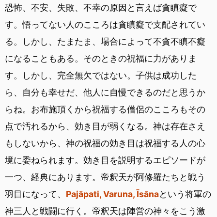
恐怖、不安、失敗、不幸の原因と言えば貪瞋癡で
す。悟ってない人のこころは貪瞋癡で支配されてい
る。しかし、たまたま、場合によって不貪不瞋不癡
になることもある。そのときの祝福に力がありま
す。しかし、完全無欠ではない。子供は成功した
ら、自分も幸せだ、他人に自慢できるのだと思うか
らね。お布施頂くから祝福する僧侶のこころもその
点で汚れるから、効き目が弱くなる。神は存在さえ
もしないから、神の祝福の効き目は祝福する人の心
境に委ねられます。効き目を説明するエピソードが
一つ、経典にあります。帝釈天が阿修羅たちと戦う
羽目になって、
Pajāpati, Varuna, Īsāna
という将軍の
神三人と戦闘に行く。帝釈天は陣営の神々をこう激