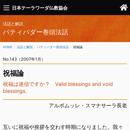
日本テーラワーダ仏教協会
法話と解説
パティパダー巻頭法話
HOME
法話と解説
パティパダー巻頭法話
CURRENT:
祝福論
No.143（2007年1月）
祝福論
祝福は迷信ですか？ Valid blessings and void
blessings.
アルボムッレ・スマナサーラ長老
互いに祝福や挨拶を交わす時期になりました。我々