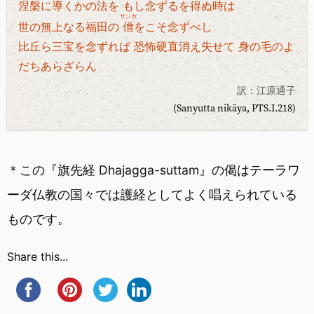
涅槃に導くかの法を もし念ずるを得ぬ時は
サンガ
世の無上なる福田の
僧
をこそ念ずべし
比丘ら三宝を念ずれば 恐怖硬直消え失せて 身の毛のよ
だちあらざらん
訳：江原通子
(Sanyutta nikāya, PTS.I.218)
＊この『旗先経 Dhajagga-suttam』の偈はテーラワ
ーダ仏教の国々では護経としてよく唱えられている
ものです。
Share this...