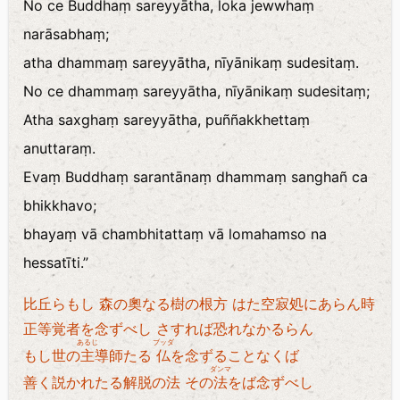
No ce Buddhaṃ sareyyātha, loka jewwhaṃ
narāsabhaṃ;
atha dhammaṃ sareyyātha, nīyānikaṃ sudesitaṃ.
No ce dhammaṃ sareyyātha, nīyānikaṃ sudesitaṃ;
Atha saxghaṃ sareyyātha, puññakkhettaṃ
anuttaraṃ.
Evaṃ Buddhaṃ sarantānaṃ dhammaṃ sanghañ ca
bhikkhavo;
bhayaṃ vā chambhitattaṃ vā lomahamso na
hessatīti.”
比丘らもし 森の奧なる樹の根方 はた空寂処にあらん時
正等覚者を念ずべし さすれば恐れなかるらん
あるじ
ブッダ
もし世の
主
導師たる
仏
を念ずることなくば
ダンマ
善く説かれたる解脱の法 その
法
をば念ずべし