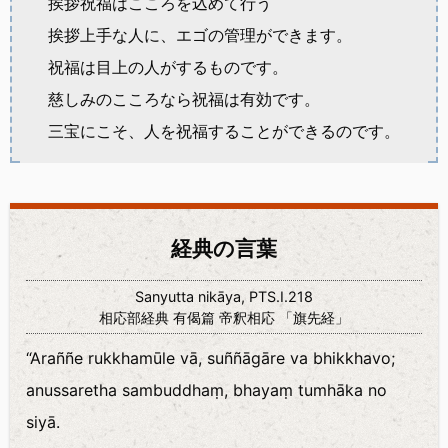
挨拶祝福はこころを込めて行う
挨拶上手な人に、エゴの管理ができます。
祝福は目上の人がするものです。
慈しみのこころなら祝福は有効です。
三宝にこそ、人を祝福することができるのです。
経典の言葉
Sanyutta nikāya, PTS.I.218
相応部経典 有偈篇 帝釈相応 「旗先経」
“Araññe rukkhamūle vā, suññāgāre va bhikkhavo;
anussaretha sambuddhaṃ, bhayaṃ tumhāka no
siyā.