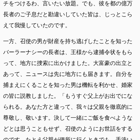
チをつけるわ、言いたい放題。でも、彼を都の億万
長者のご子息だと勘違いしていた皆は、じっとこら
えて我慢していたのです。
一方、召使の男が財産を持ち逃げしたことを知った
バーラーナシーの長者は、王様から逮捕令状をもら
って、地方に捜索に出かけました。大富豪の出立と
あって、ニュースは先に地方にも届きます。自分を
捕まえにくることを知った男は機転を利かせ、婚家
の皆に説教しました。「もうすぐ父上がお出でにな
られる。あなた方と違って、我々は父親を徹底的に
尊敬し、敬います。決して一緒にご飯を食べような
どとは思うこともせず、召使のようにお世話をする
のです。たとえ父親が便所に行くときでも、手洗い