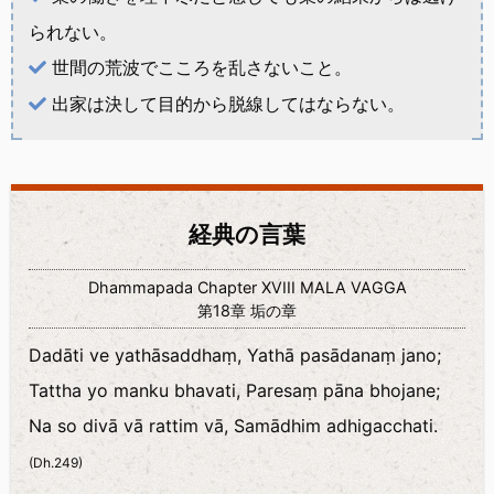
られない。
世間の荒波でこころを乱さないこと。
出家は決して目的から脱線してはならない。
経典の言葉
Dhammapada Chapter XVIII MALA VAGGA
第18章 垢の章
Dadāti ve yathāsaddhaṃ, Yathā pasādanaṃ jano;
Tattha yo manku bhavati, Paresaṃ pāna bhojane;
Na so divā vā rattim vā, Samādhim adhigacchati.
(Dh.249)