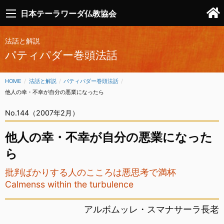
日本テーラワーダ仏教協会
法話と解説
パティパダー巻頭法話
HOME
法話と解説
パティパダー巻頭法話
CURRENT:
他人の幸・不幸が自分の悪業になったら
No.144（2007年2月）
他人の幸・不幸が自分の悪業になった
ら
批判ばかりする人のこころは悪思考で満杯
Calmenss within the turbulence
アルボムッレ・スマナサーラ長老