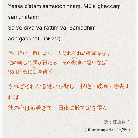
Yassa c’etaṃ samucchinnaṃ, Mūla ghaccaṃ
samūhataṃ;
Sa ve divā vā rattim vā, Samādhim
adhigacchati.
(Dh.250)
信に従い 敬により 人それぞれの布施をなす
おんじき
他の施しで我が得たる その
飲食
に惑いなば
じょう
彼は日夜に
定
を得ず
されどそれなる迷いを断じ 根絶・破壊・除去す
れば
彼の心は落着きて 日夜に於て定を得ん
訳：江原通子
(Dhammapada 249,250)