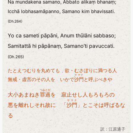
Na mundakena samano, Abbato alikaṃ bhanaṃ;
Icchā lobhasamāpanno, Samano kim bhavissati.
(Dh.264)
Yo ca sameti pāpāni, Anum thūlāni sabbaso;
Samitattā hi pāpānaṃ, Samano’ti pavuccati.
(Dh.265)
たとえつむりを丸めても 欲・むさぼりに満つる人
サマナ
無戒・虚言のその人を いかで
沙門
と呼ぶべきや
つみとが
大小あまねき
罪過
を 寂止せし人もろもろの
サマナ
悪を離れしそれ故に 「
沙門
」とこそは呼ばるな
る
訳：江原通子