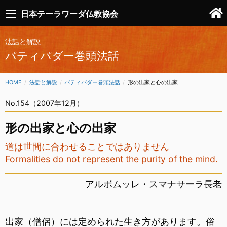
日本テーラワーダ仏教協会
法話と解説
パティパダー巻頭法話
HOME
法話と解説
パティパダー巻頭法話
CURRENT:
形の出家と心の出家
No.154（2007年12月）
形の出家と心の出家
道は世間に合わせることではありません
Formalities do not represent the purity of the mind.
アルボムッレ・スマナサーラ長老
出家（僧侶）には定められた生き方があります。俗