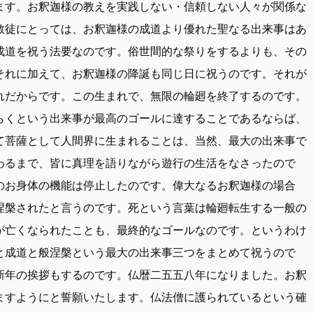
ます。お釈迦様の教えを実践しない・信頼しない人々が関係な
教徒にとっては、お釈迦様の成道より優れた聖なる出来事はあ
成道を祝う法要なのです。俗世間的な祭りをするよりも、その
それに加えて、お釈迦様の降誕も同じ日に祝うのです。それが
れだからです。この生まれで、無限の輪廻を終了するのです。
らくという出来事が最高のゴールに達することであるならば、
て菩薩として人間界に生まれることは、当然、最大の出来事で
わるまで、皆に真理を語りながら遊行の生活をなさったので
のお身体の機能は停止したのです。偉大なるお釈迦様の場合
涅槃されたと言うのです。死という言葉は輪廻転生する一般の
が亡くなられたことも、最終的なゴールなのです。というわけ
と成道と般涅槃という最大の出来事三つをまとめて祝うので
新年の挨拶もするのです。仏暦二五五八年になりました。お釈
ますようにと誓願いたします。仏法僧に護られているという確