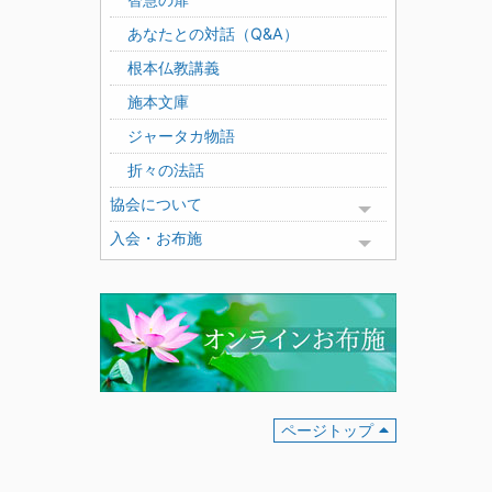
あなたとの対話（Q&A）
根本仏教講義
施本文庫
ジャータカ物語
折々の法話
協会について
Toggle menu
入会・お布施
Toggle menu
ページトップ