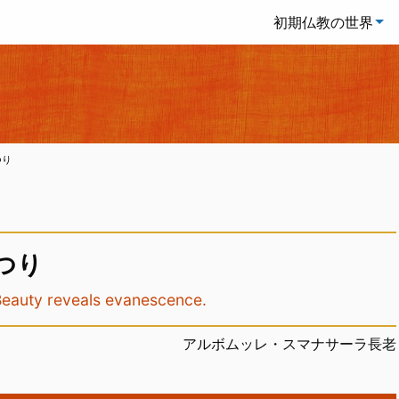
初期仏教の世界
つり
つり
eveals evanescence.
アルボムッレ・スマナサーラ長老