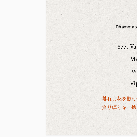
Dhammapa
Va
Ma
Ev
Vi
萎れし花を散り
貪り瞋りを 