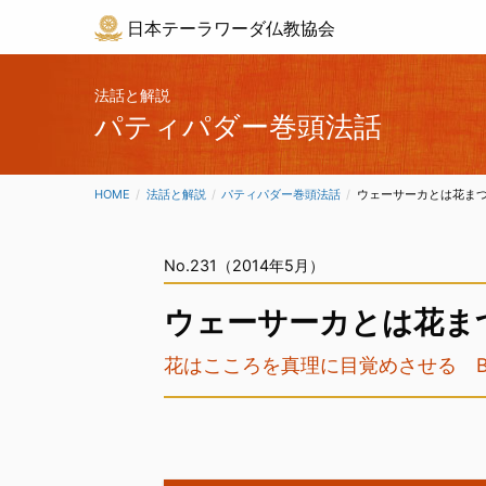
日本テーラワーダ仏教協会
法話と解説
パティパダー巻頭法話
HOME
法話と解説
パティパダー巻頭法話
CURRENT:
ウェーサーカとは花ま
No.231（2014年5月）
ウェーサーカとは花ま
花はこころを真理に目覚めさせる Beauty r