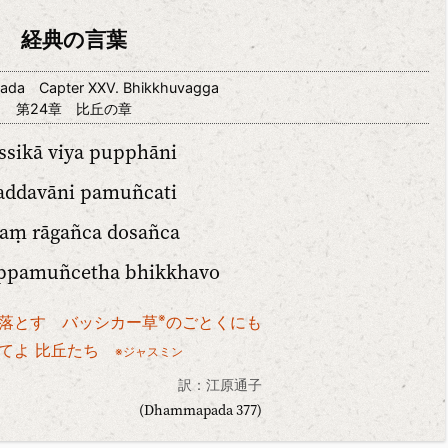
経典の言葉
da Capter XXV. Bhikkhuvagga
第24章 比丘の章
ssikā viya pupphāni
ddavāni pamuñcati
aṃ rāgañca dosañca
ppamuñcetha bhikkhavo
※
落とす バッシカー草
のごとくにも
捨てよ 比丘たち
※ジャスミン
訳：江原通子
(Dhammapada 377)