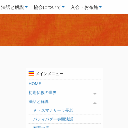
法話と解説
協会について
入会・お布施
メインメニュー
HOME
初期仏教の世界
Toggle menu
法話と解説
Toggle menu
Ａ・スマナサーラ長老
パティパダー巻頭法話
智慧の扉