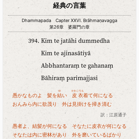
経典の言葉
Dhammapada Capter XXVI. Brāhmaṇavagga
第26章 婆羅門の章
Kim te jatāhi dummedha
Kim te ajinasātiyā
Abbhantaraṃ te gahanaṃ
Bāhiraṃ parimajjasi
ゆ
かわごろも
愚かなものよ 髪を
結
い
皮衣
着て何になる
おんみら内に欲茂り 外は見掛けを掃き清む
訳：江原通子
愚者よ、結髪が何になる そなたに皮衣が何になる
そなたは内に密林があり 外を磨いているばかり