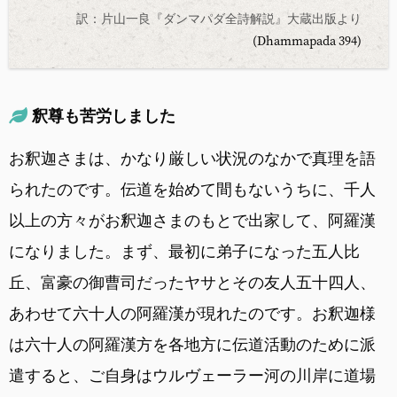
訳：片山一良『ダンマパダ全詩解説』大蔵出版より
(Dhammapada 394)
釈尊も苦労しました
お釈迦さまは、かなり厳しい状況のなかで真理を語
られたのです。伝道を始めて間もないうちに、千人
以上の方々がお釈迦さまのもとで出家して、阿羅漢
になりました。まず、最初に弟子になった五人比
丘、富豪の御曹司だったヤサとその友人五十四人、
あわせて六十人の阿羅漢が現れたのです。お釈迦様
は六十人の阿羅漢方を各地方に伝道活動のために派
遣すると、ご自身はウルヴェーラー河の川岸に道場