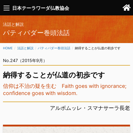
日本テーラワーダ仏教協会
法話と解説
パティパダー巻頭法話
HOME
法話と解説
パティパダー巻頭法話
CURRENT:
納得することが仏道の初歩です
No.247（2015年9月）
納得することが仏道の初歩です
信仰は不治の疑を生む Faith goes with ignorance;
confidence goes with wisdom.
アルボムッレ・スマナサーラ長老