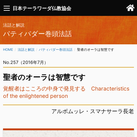
日本テーラワーダ仏教協会
法話と解説
パティパダー巻頭法話
HOME
法話と解説
パティパダー巻頭法話
CURRENT:
聖者のオーラは智慧です
No.257（2016年7月）
聖者のオーラは智慧です
覚醒者はこころの中身で発見する Characteristics
of the enlightened person
アルボムッレ・スマナサーラ長老