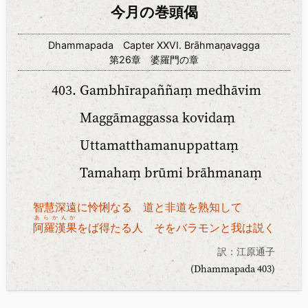
今月の巻頭偈
Dhammapada Capter XXVI. Brāhmaṇavagga
第26章 婆羅門の章
Gambhīrapaññaṃ medhāvim
Maggāmaggassa kovidaṃ
Uttamatthamanuppattaṃ
Tamahaṃ brūmi brāhmanaṃ
智慧深遠に怜悧なる 道と非道を熟知して
あらかんか
阿羅漢果
をば得たる人 そをバラモンと我は説く
訳：江原通子
(Dhammapada 403)