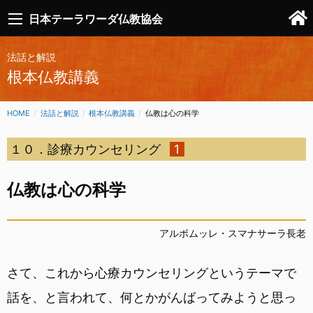
日本テーラワーダ仏教協会
法話と解説
根本仏教講義
HOME
法話と解説
根本仏教講義
CURRENT:
仏教は心の科学
１０．診療カウンセリング
1
仏教は心の科学
アルボムッレ・スマナサーラ長老
さて、これから心療カウンセリングというテーマで
話を、と言われて、何とかがんばってみようと思っ