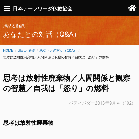
日本テーラワーダ仏教協会
法話と解説
あなたとの対話（Q&A）
HOME
法話と解説
あなたとの対話（Q&A）
CURRENT:
思考は放射性廃棄物／人間関係と観察の智慧／自我は「怒り」の燃料
思考は放射性廃棄物／人間関係と観察
の智慧／自我は「怒り」の燃料
パティパダー2013年9月号（192）
思考は放射性廃棄物