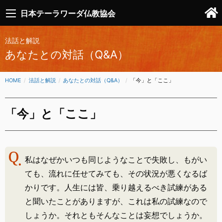
日本テーラワーダ仏教協会
法話と解説
あなたとの対話（Q&A）
HOME
法話と解説
あなたとの対話（Q&A）
CURRENT:
「今」と「ここ」
「今」と「ここ」
私はなぜかいつも同じようなことで失敗し、もがい
ても、流れに任せてみても、その状況が悪くなるば
かりです。人生には皆、乗り越えるべき試練がある
と聞いたことがありますが、これは私の試練なので
しょうか。それともそんなことは妄想でしょうか。