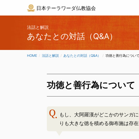
日本テーラワーダ仏教協会
法話と解説
あなたとの対話（Q&A）
HOME
法話と解説
あなたとの対話（Q&A）
CURRENT:
功徳と善行為につい
功徳と善行為について
もし、大阿羅漢がどこかのサンガに
りも大きな徳を積める御布施は存在