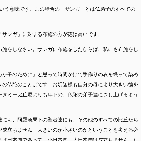
いう意味です。この場合の「サンガ」とは仏弟子のすべての
「サンガ」に対する布施の方が徳は高いです。
布施をしなさい。サンガに布施をしたならば、私にも布施をし
わが子のために」と思って時間かけて手作りの衣を織って染め
きの仏陀のことばです。お釈迦様も自分の母により大きい徳を
ータミー比丘尼よりも年下の、仏陀の弟子達にさし上げるよう
達にも、阿羅漢果下の聖者達にも、その他のすべての比丘たち
が成立ちません。大きいのか小さいのかということを考える必
えば日本国であって、小日本国、大日本国は成立ちません。）