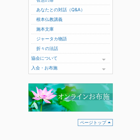
あなたとの対話（Q&A）
根本仏教講義
施本文庫
ジャータカ物語
折々の法話
協会について
Toggle menu
入会・お布施
Toggle menu
ページトップ