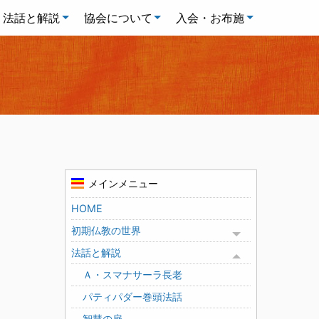
法話と解説
協会について
入会・お布施
メインメニュー
HOME
初期仏教の世界
Toggle menu
法話と解説
Toggle menu
Ａ・スマナサーラ長老
パティパダー巻頭法話
智慧の扉