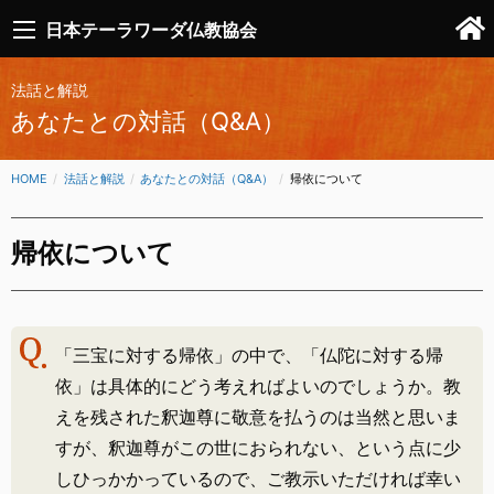
日本テーラワーダ仏教協会
法話と解説
あなたとの対話（Q&A）
HOME
法話と解説
あなたとの対話（Q&A）
CURRENT:
帰依について
帰依について
「三宝に対する帰依」の中で、「仏陀に対する帰
依」は具体的にどう考えればよいのでしょうか。教
えを残された釈迦尊に敬意を払うのは当然と思いま
すが、釈迦尊がこの世におられない、という点に少
しひっかかっているので、ご教示いただければ幸い