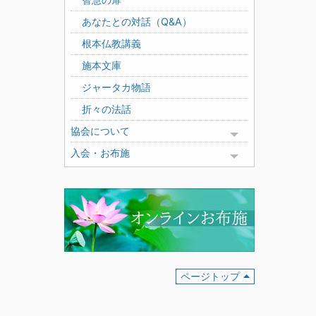
あなたとの対話（Q&A）
根本仏教講義
施本文庫
ジャータカ物語
折々の法話
協会について
Toggle menu
入会・お布施
Toggle menu
ページトップ