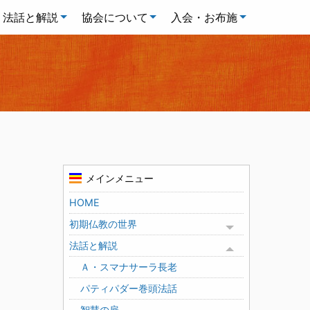
法話と解説
協会について
入会・お布施
メインメニュー
HOME
初期仏教の世界
Toggle menu
法話と解説
Toggle menu
Ａ・スマナサーラ長老
パティパダー巻頭法話
智慧の扉