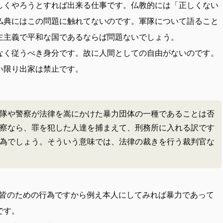
しくやろうとすれば出来る仕事です。仏教的には「正しくない
仏典にはこの問題に触れてないのです。軍隊について語ること
主主義で平和な国であるならば問題ないでしょう。
なく従うべき身分です。故に人間としての自由がないのです。
い限り出家は禁止です。
隊や警察が法律を嵩にかけた暴力団体の一種であることは否
察なら、罪を犯した人達を捕まえて、刑務所に入れる訳です
為でしょう。そういう意味では、法律の裁きを行う裁判官な
皆のための行為ですから例え本人にしてみれば暴力であって
です。