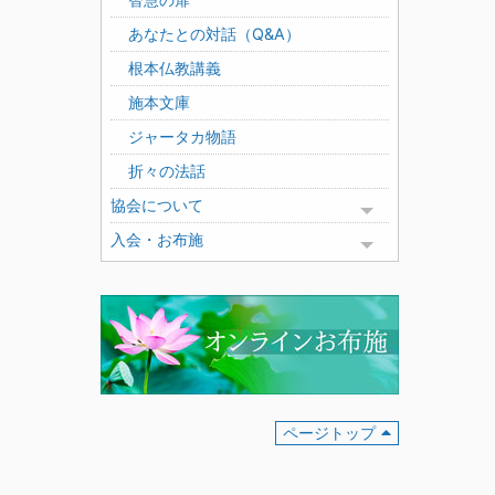
あなたとの対話（Q&A）
根本仏教講義
施本文庫
ジャータカ物語
折々の法話
協会について
Toggle menu
入会・お布施
Toggle menu
ページトップ