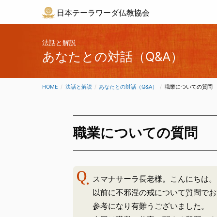
日本テーラワーダ仏教協会
法話と解説
あなたとの対話（Q&A）
HOME
法話と解説
あなたとの対話（Q&A）
CURRENT:
職業についての質問
職業についての質問
スマナサーラ長老様。こんにちは。
以前に不邪淫の戒について質問でお
参考になり有難うございました。