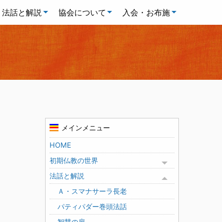
法話と解説
協会について
入会・お布施
メインメニュー
HOME
初期仏教の世界
Toggle menu
法話と解説
Toggle menu
Ａ・スマナサーラ長老
パティパダー巻頭法話
智慧の扉