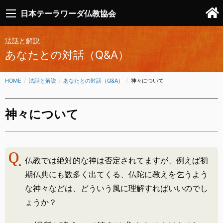
日本テーラワーダ仏教協会
法話と解説
あなたとの対話（Q&A）
HOME
法話と解説
あなたとの対話（Q&A）
CURRENT:
神々について
神々について
仏教では絶対的な神は否定されてますが、例えば初
期仏典にも数多く出てくる、仏陀に教えを乞うよう
な神々などは、どういう風に理解すればいいのでし
ょうか？