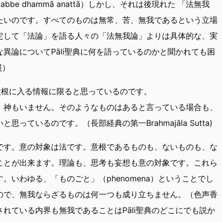
e dhammā anattā）しかし、それは後現れた 「法無我
たいのです。すべてのものは無常、苦、無我であるという立場
定して「法論」を語る人々の「法無我論」よりは具体的な、実
異論についてPāli聖典に何を語っているのかと聞かれても困
照）
う六根に入る情報に限ると思っているのです。
。神もいません。そのようなものはあると言っている場合も、
ているのです。（長部経典の第一Brahmajāla Sutta)
です。意の対象は法です。意根であるものも、ないものも、な
ことが出来ます。理論も、思考も妄想も意の対象です。これら
。いわゆる、「ものごと」（phenomena）ということでし
ので、無我ならざるものは何一つも成り立ちません。（色声香
れている内界も無我であることはPāli聖典のどこにでも説か