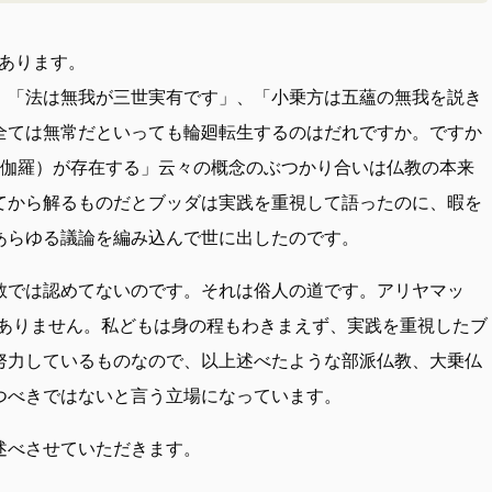
あります。
、「法は無我が三世実有です」、「小乗方は五蘊の無我を説き
全ては無常だといっても輪廻転生するのはだれですか。ですか
（補特伽羅）が存在する」云々の概念のぶつかり合いは仏教の本来
てから解るものだとブッダは実践を重視して語ったのに、暇を
あらゆる議論を編み込んで世に出したのです。
教では認めてないのです。それは俗人の道です。アリヤマッ
道）ではありません。私どもは身の程もわきまえず、実践を重視したブ
努力しているものなので、以上述べたような部派仏教、大乗仏
つべきではないと言う立場になっています。
述べさせていただきます。