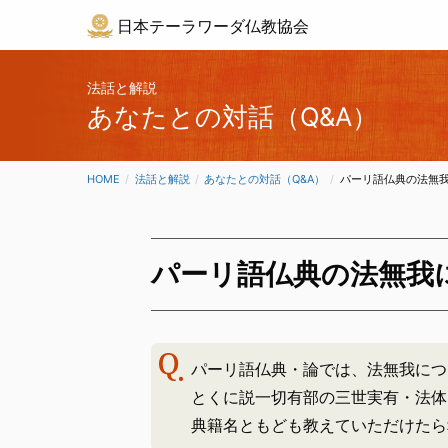
日本テーラワーダ仏教協会
法話と解説
あなたとの対話（Q&A）
HOME
法話と解説
あなたとの対話（Q&A）
CURRENT:
パーリ語仏典の法無
パーリ語仏典の法無我
パーリ語仏典・論では、法無我につ
とくに説一切有部の三世実有・法体
典籍名ともども教えていただけたら