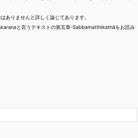
見ではありませんと詳しく論じてあります。
pakaranaと言うテキストの第五章-Sabbamatthikathāをお読み