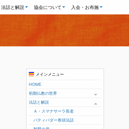
法話と解説
協会について
入会・お布施
メインメニュー
HOME
初期仏教の世界
Toggle menu
法話と解説
Toggle menu
Ａ・スマナサーラ長老
パティパダー巻頭法話
智慧の扉