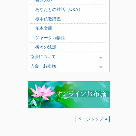
あなたとの対話（Q&A）
根本仏教講義
施本文庫
ジャータカ物語
折々の法話
協会について
Toggle menu
入会・お布施
Toggle menu
ページトップ