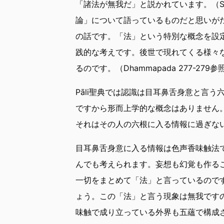
「諸法が無我だ」と説かれています。（Sabb
論」について語っているものだと思いが
の話です。「法」という特別な概念を設
践的な考えです。後世で現れてくる様々な
るのです。（Dhammapada 277-279参
Pāli聖典では認識は目耳鼻舌身意と言
ですから形而上学的な概念はありません
それはその人の六根に入る情報に過ぎないと思っ
目耳鼻舌身意に入る情報は色声香味触法
んでも考えられます。妄想も幻覚も作る
一切をまとめて「法」と言っているのです
ょう。この「法」と言う現象は無我です
味触で成り立っている外界も五蘊で構成さ