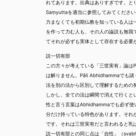
れてあります。出典はありすぎです。とりあえず、
Saṃyuttaを適当に参照してみてく
力まなくても初期仏教を知っている人は
を作って力む人も、その人の論説も無我
てそれが必ずも実体として存在する必要
説一切有部
この方々が考えている「三世実有」論はP
は解りません。Pāli Abhidhamm
法を別の法から区別して理解するための
しかし、全ての法は瞬間で消えて行くと
性と言う言葉はAbhidhammaでも必
分だけ持っている特色があります。それ
です。それは三世実有だと言われると乳
説一切有部との同じ点は「自性」（sva