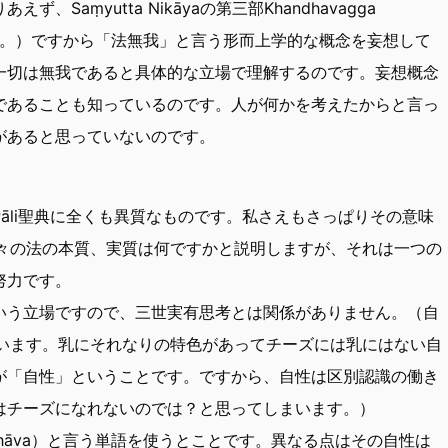
Saṃyutta Nikāyaの第三部Khandhavagga
ださい。）ですから「法無我」と言う形而上学的な概念を妄想して
一切は無我であると具体的な立場で理解するのです。妄想概念
であることも知っているのです。人が何かを考えたからと言っ
があると思っていないのです。
āli聖典に全くも異質なものです。私さえもさっぱりその意味
aでも諸々の法の本質、実質は何ですかと説明しますが、それは一つの
努力です。
いう立場ですので、三世実有思考とは関係がありません。（自
ず使います。乳にそれなりの特色があってチーズには乳にはない自
が「自性」ということです。ですから、自性は区別認識の働き
はチーズになれないのでは？と思ってしまいます。）
bhāva）と言う単語を使うとことです。異なる点はその自性は