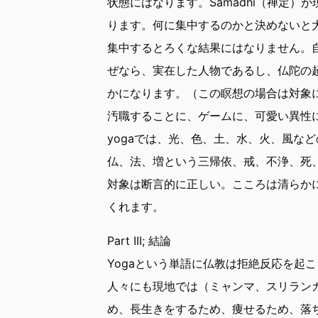
状態にはなります。Samādhi（禅定）
ります。何に集中するのかと決めないと大
集中するとろくな結果にはなりません。
ぜなら、実在した人物であるし、仏陀の
かになります。（この瞑想の場合は対象
汚職することに、ゲームに、可愛い異性
yogaでは、光、色、土、水、火、風な
仏、法、増という三帰依、戒、不浄、死
対象は断言的に正しい。こころは清らか
くれます。
Part III; 結論
Yogaという単語に仏教は拒絶反応を起こ
人々にも現地では（ミャンマ、スリランカ、
め、長生きをするため、痩せるため、落