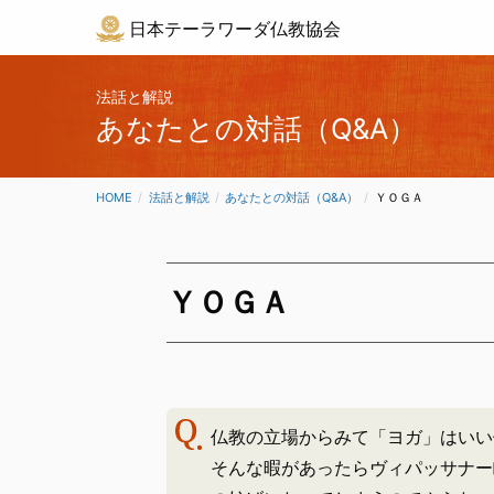
日本テーラワーダ仏教協会
法話と解説
あなたとの対話（Q&A）
HOME
法話と解説
あなたとの対話（Q&A）
CURRENT:
ＹＯＧＡ
ＹＯＧＡ
仏教の立場からみて「ヨガ」はいい
そんな暇があったらヴィパッサナー