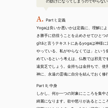
の妨げになってしまうのでやらない
Part I; 定義
Yogaは良いか悪いかは定義に、理解によ
き勝手に彷徨うことを止めさせてひとつの対
gītāと言うテキストにあるyogaは神
やっている、私がやらなくては」という
めているという考えは、仏教では邪見で
遠貧乏でしょう。金持ちは金持ちで、使
神に、永遠の霊魂に自分を結んでおく修行
Part II; 中身
しかし、何か一つの対象にこころを集中
綺麗になります。欲や怒りがあるとここ