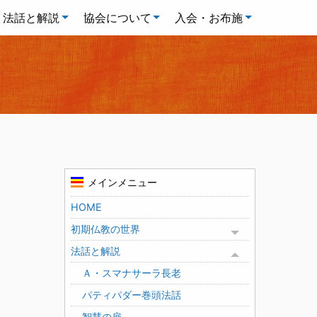
法話と解説
協会について
入会・お布施
メインメニュー
HOME
初期仏教の世界
Toggle menu
法話と解説
Toggle menu
Ａ・スマナサーラ長老
パティパダー巻頭法話
智慧の扉