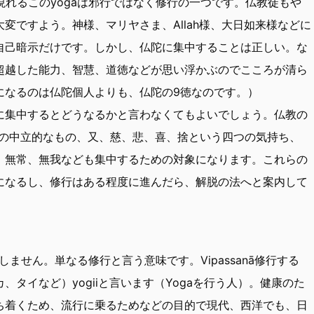
が現れるこのyogaは邪行ではなく修行の一つです。仏教徒もや
変ですよう。神様、マリヤさま、Allah様、大日如来様などに
自己暗示だけです。しかし、仏陀に集中することは正しい。な
超越した能力、智慧、道徳などが思い浮かぶのでこころが清ら
になるのは仏陀個人よりも、仏陀の9徳なのです。）
に集中するとどうなるかと言わなくてもよいでしょう。仏教の
どの中立的なもの、又、慈、悲、喜、捨という四つの気持ち、
、無常、無我なども集中するための対象になります。これらの
になるし、修行はある程度に進んだら、解脱の法へと案内して
しません。単なる修行と言う意味です。Vipassanā修行する
タイなど）yogiiと言います（Yogaを行う人）。健康のた
ち着くため、流行に乗るためなどの目的で現代、西洋でも、日