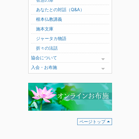
あなたとの対話（Q&A）
根本仏教講義
施本文庫
ジャータカ物語
折々の法話
協会について
Toggle menu
入会・お布施
Toggle menu
ページトップ