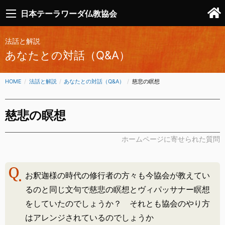
日本テーラワーダ仏教協会
法話と解説
あなたとの対話（Q&A）
HOME
法話と解説
あなたとの対話（Q&A）
CURRENT:
慈悲の瞑想
慈悲の瞑想
ホームページに寄せられた質問
お釈迦様の時代の修行者の方々も今協会が教えてい
るのと同じ文句で慈悲の瞑想とヴィパッサナー瞑想
をしていたのでしょうか？ それとも協会のやり方
はアレンジされているのでしょうか