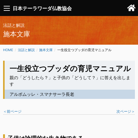
日本テーラワーダ仏教協会
法話と解説
施本文庫
HOME
法話と解説
施本文庫
CURRENT:
一生役立つブッダの育児マニュアル
一生役立つブッダの育児マニュアル
親の「どうしたら？」と子供の「どうして？」に答えを出しま
す
アルボムッレ・スマナサーラ長老
＜前ページ
次ページ＞